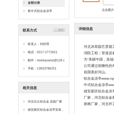
全部分类
点击图片
新中式铝合金凉亭
详细信息
联系方式
联系人：刘经理
河北沐荷园艺景观
电话：0317-2772821
消防工程；管道设
为“美丽中国，造
邮件：muheyuanyi@126.c
公司通过前瞻性的
om
手机：13833786251
祖国美好河山。
铝合金凉亭www.rqc
中式铝合金凉亭www.xi
相关信息
雄安新区铝合金凉
厂家，河北铝合金
河北任丘铝合金 花箱厂家
座椅厂家，河北环
雄安新区铝合金凉亭安装，