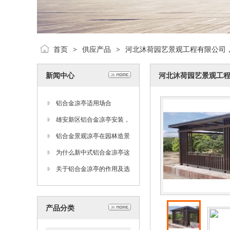
首页
供应产品
河北沐荷园艺景观工程有限公司
>
>
新闻中心
河北沐荷园艺景观工
铝合金凉亭适用场合
雄安新区铝合金凉亭安装，
庭院铝合金凉亭，中式铝合
铝合金景观凉亭在园林造景
金凉亭
中的作用
为什么新中式铝合金凉亭这
么好
关于铝合金凉亭的作用及选
择方式
产品分类