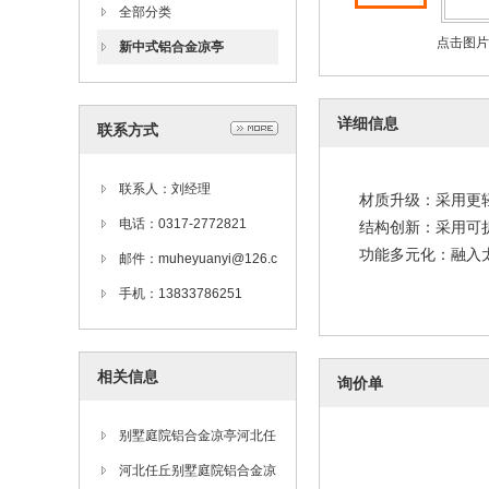
全部分类
点击图片
新中式铝合金凉亭
详细信息
联系方式
联系人：刘经理
材质升级：采用更
电话：0317-2772821
结构创新：采用可
功能多元化：融入
邮件：muheyuanyi@126.c
om
手机：13833786251
相关信息
询价单
别墅庭院铝合金凉亭河北任
丘生产厂家
河北任丘别墅庭院铝合金凉