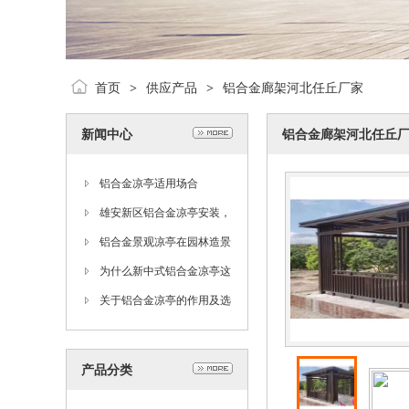
首页
供应产品
铝合金廊架河北任丘厂家
>
>
新闻中心
铝合金廊架河北任丘
铝合金凉亭适用场合
雄安新区铝合金凉亭安装，
庭院铝合金凉亭，中式铝合
铝合金景观凉亭在园林造景
金凉亭
中的作用
为什么新中式铝合金凉亭这
么好
关于铝合金凉亭的作用及选
择方式
产品分类