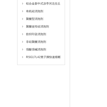
亭生产厂家
铝合金新中式凉亭河北任丘
厂家安装
有机硅消泡剂
聚醚型消泡剂
聚醚改性硅消泡剂
纺织印染消泡剂
非硅聚醚消泡剂
强酸强碱消泡剂
RSG17L42凳子脚快速熔断
器订做-芬隆fenlong品牌